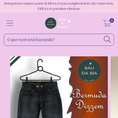
Frete grátis em compras a partir de R$100,00 para as regiões Sudeste, Sul e Centro Oeste.
E R$150,00 para Norte e Nordeste.
0