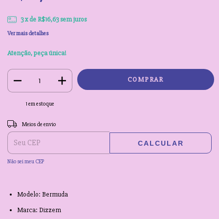
3
x de
R$16,63
sem juros
Ver mais detalhes
Atenção, peça única!
1
em estoque
Entregas para o CEP:
ALTERAR CEP
Meios de envio
CALCULAR
Não sei meu CEP
Modelo: Bermuda
Marca: Dizzem