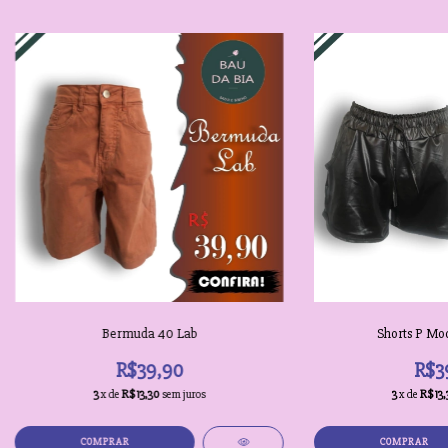
Bermuda 40 Lab
Shorts P Mod
R$39,90
R$3
3
x de
R$13,30
sem juros
3
x de
R$13,