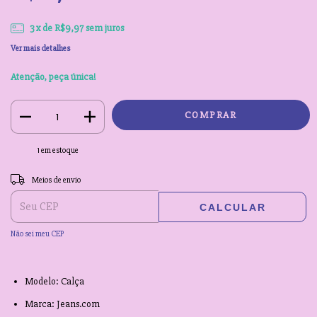
3
x de
R$9,97
sem juros
Ver mais detalhes
Atenção, peça única!
1
em estoque
Entregas para o CEP:
ALTERAR CEP
Meios de envio
CALCULAR
Não sei meu CEP
Modelo: Calça
Marca: Jeans.com