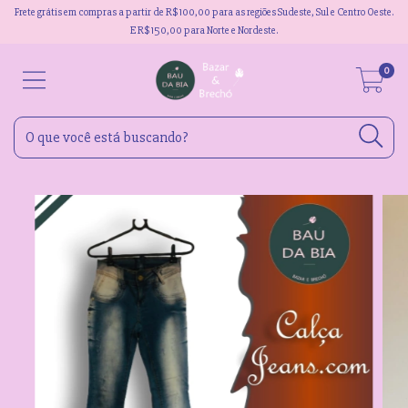
Frete grátis em compras a partir de R$100,00 para as regiões Sudeste, Sul e Centro Oeste.
E R$150,00 para Norte e Nordeste.
0