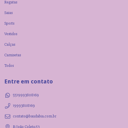
Regatas
Saias
Sports
Vestidos
Calças
Camisetas
Todos
Entre em contato
5519993808169
19993808169
contato@baudabia.com.br
R:João Coleto.53