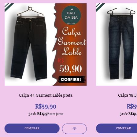
Calça 44 Garment Lable preta
Calça 38 Bi
R$59,90
R$5
3
x de
R$19,97
sem juros
3
x de
R$19,