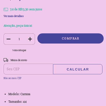
3
x de
R$13,30
sem juros
Ver mais detalhes
Atenção, peça única!
1
em estoque
Entregas para o CEP:
ALTERAR CEP
Meios de envio
CALCULAR
Não sei meu CEP
Modelo: Camisa
Tamanho: 44