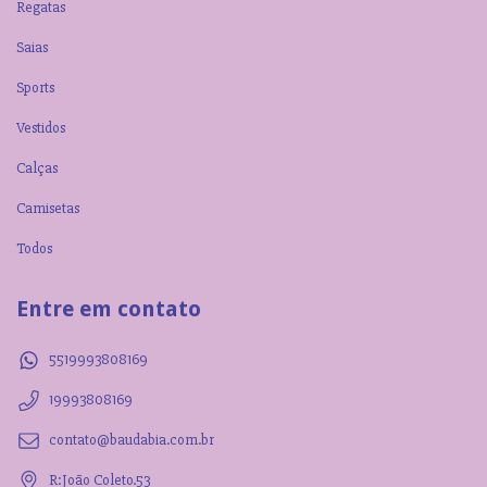
Regatas
Saias
Sports
Vestidos
Calças
Camisetas
Todos
Entre em contato
5519993808169
19993808169
contato@baudabia.com.br
R:João Coleto.53