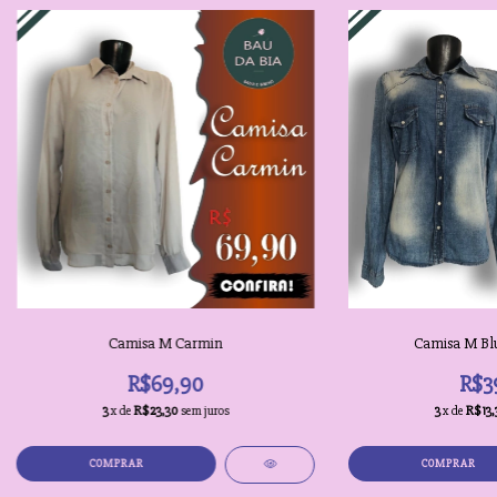
Camisa M Carmin
Camisa M Blu
R$69,90
R$3
3
x de
R$23,30
sem juros
3
x de
R$13,